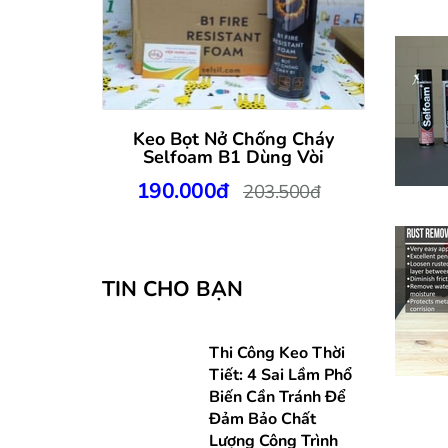
Keo Bọt Nở Chống Cháy
Ke
Selfoam B1 Dùng Vòi
Se
190.000đ
1
203.500đ
TIN CHO BẠN
Thi Công Keo Thời
Tiết: 4 Sai Lầm Phổ
Biến Cần Tránh Để
Đảm Bảo Chất
Lượng Công Trình