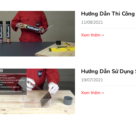
Hướng Dẫn Thi Công
11/08/2021
Xem thêm ››
o Bọt Nở Chống Cháy
Keo Bọt Nở Selfoam Mo
lfoam B1 Dùng Súng
750ml Dùng Vòi
90.000đ
95.000đ
203.500đ
104.500
Hướng Dẫn Sử Dụng S
19/07/2021
Xem thêm ››