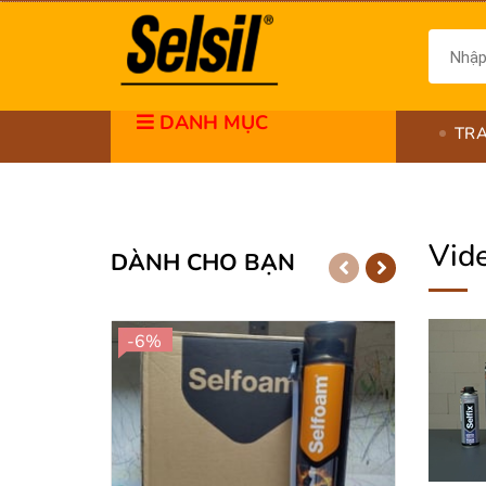
DANH MỤC
TR
Vid
DÀNH CHO BẠN
-6%
-6%