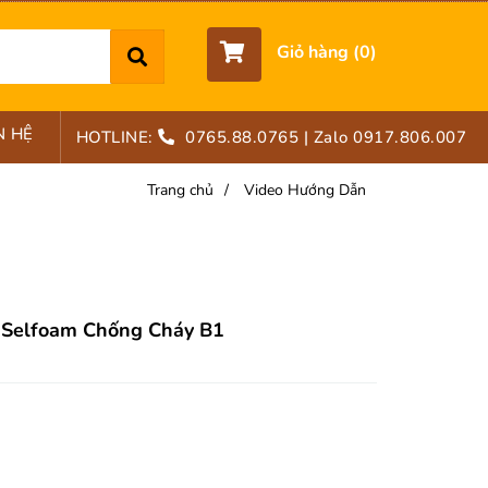
Giỏ hàng (
0
)
N HỆ
HOTLINE:
0765.88.0765
| Zalo 0917.806.007
Trang chủ
/
Video Hướng Dẫn
 Selfoam Chống Cháy B1
-9%