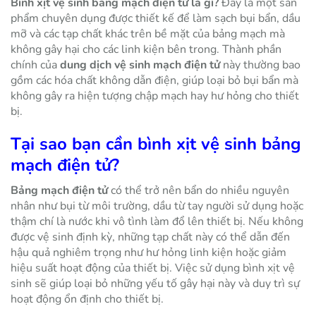
Bình xịt vệ sinh bảng mạch điện tử là gì?
Đây là một sản
phẩm chuyên dụng được thiết kế để làm sạch bụi bẩn, dầu
mỡ và các tạp chất khác trên bề mặt của bảng mạch mà
không gây hại cho các linh kiện bên trong. Thành phần
chính của
dung dịch vệ sinh mạch điện tử
này thường bao
gồm các hóa chất không dẫn điện, giúp loại bỏ bụi bẩn mà
không gây ra hiện tượng chập mạch hay hư hỏng cho thiết
bị.
Tại sao bạn cần bình xịt vệ sinh bảng
mạch điện tử?
Bảng mạch điện tử
có thể trở nên bẩn do nhiều nguyên
nhân như bụi từ môi trường, dầu từ tay người sử dụng hoặc
thậm chí là nước khi vô tình làm đổ lên thiết bị. Nếu không
được vệ sinh định kỳ, những tạp chất này có thể dẫn đến
hậu quả nghiêm trọng như hư hỏng linh kiện hoặc giảm
hiệu suất hoạt động của thiết bị. Việc sử dụng bình xịt vệ
sinh sẽ giúp loại bỏ những yếu tố gây hại này và duy trì sự
hoạt động ổn định cho thiết bị.