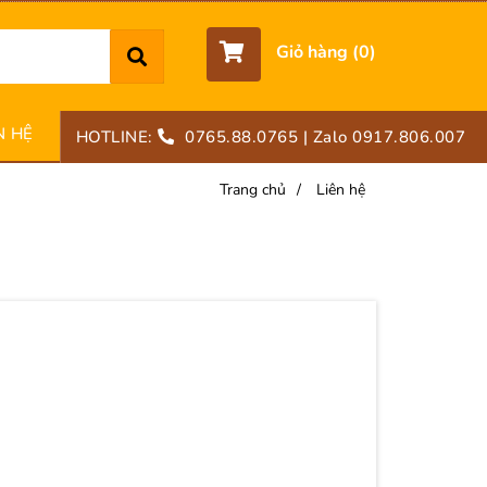
Giỏ hàng (
0
)
N HỆ
HOTLINE:
0765.88.0765
| Zalo 0917.806.007
Trang chủ
/
Liên hệ