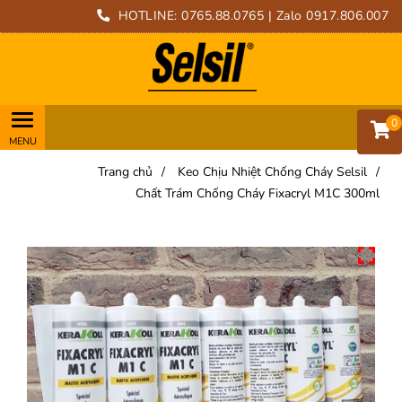
HOTLINE:
0765.88.0765
| Zalo 0917.806.007
0
Trang chủ
/
Keo Chịu Nhiệt Chống Cháy Selsil
/
Chất Trám Chống Cháy Fixacryl M1C 300ml