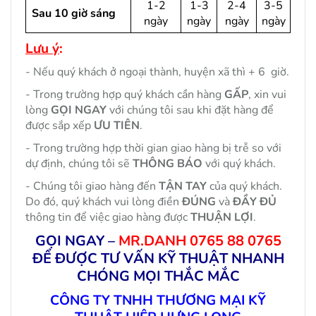
1-2
1-3
2-4
3-5
Sau 10 giờ sáng
ngày
ngày
ngày
ngày
Lưu ý
:
- Nếu quý khách ở ngoại thành, huyện xã thì + 6 giờ.
- Trong trường hợp quý khách cần hàng
GẤP
, xin vui
lòng
GỌI NGAY
với chúng tôi sau khi đặt hàng để
được sắp xếp
ƯU TIÊN
.
- Trong trường hợp thời gian giao hàng bị trễ so với
dự định, chúng tôi sẽ
THÔNG BÁO
với quý khách.
- Chúng tôi giao hàng đến
TẬN TAY
của quý khách.
Do đó, quý khách vui lòng điền
ĐÚNG
và
ĐẦY ĐỦ
thông tin để việc giao hàng được
THUẬN LỢI
.
GỌI NGAY –
MR.DANH 0765 88 0765
ĐỂ ĐƯỢC TƯ VẤN KỸ THUẬT NHANH
CHÓNG MỌI THẮC MẮC
CÔNG TY TNHH THƯƠNG MẠI KỸ