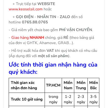
+ Trực tiếp tại
WEBSITE
www.keoselsil.com
hoặc
+
GỌI ĐIỆN
-
NHẮN TIN
-
ZALO
đến số
hotline
0765.88.0765
- Giá niêm yết chưa bao gồm
PHÍ VẬN CHUYỂN
.
-
Giao hàng
NHANH
chóng, giá
RẺ
(theo bảng giá
của đơn vị GHTK, Ahamove, GRAB...).
- Hỗ trợ xuất hóa đơn
VAT
khi quý khách có nhu cầu
(Áp dụng đối với
một số sản phẩm
).
Ước tính thời gian nhận hàng của
quý khách:
Thời gian xác
Miền
Miền
Miền
TP.HCM
nhận đơn hàng
Nam
Trung
Bắc
trong
1-2
2-3
3-5
Trước 10 giờ sáng
ngày
ngày
ngày
ngày