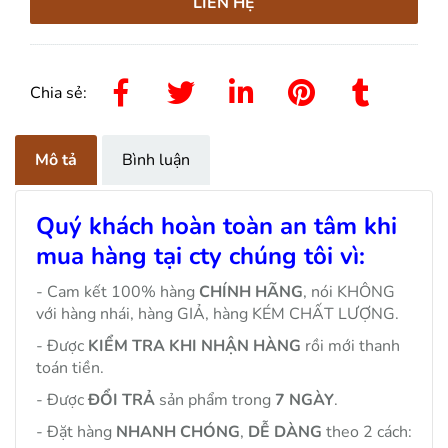
LIÊN HỆ
Chia sẻ:
Mô tả
Bình luận
Quý khách hoàn toàn an tâm khi
mua hàng tại cty chúng tôi vì:
- Cam kết 100% hàng
CHÍNH HÃNG
, nói KHÔNG
với hàng nhái, hàng GIẢ, hàng KÉM CHẤT LƯỢNG.
- Được
KIỂM TRA KHI NHẬN HÀNG
rồi mới thanh
toán tiền.
- Được
ĐỔI TRẢ
sản phẩm trong
7 NGÀY
.
- Đặt hàng
NHANH CHÓNG
,
DỄ DÀNG
theo 2 cách: